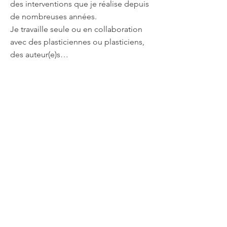
des interventions que je réalise depuis
de nombreuses années.
Je travaille seule ou en collaboration
avec des plasticiennes ou plasticiens,
des auteur(e)s…
Regarder, contempler, réfléchir,
explorer, expérimenter, tenter, rater et
tirer partie de ces actes afin de trouver
un axe, son axe.
Parfois nous avons peur
d’expérimenter, on ne sent pas à « la
hauteur ». Mais une photographie, un
dessin, une peinture, un trait, une
tâche, une déchirure, un geste, un
lâcher prise, peuvent nous emmener
ailleurs.