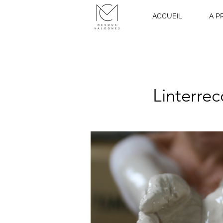
ACCUEIL
A P
Linterre